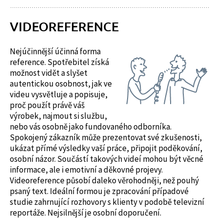
VIDEOREFERENCE
Nejúčinnější účinná forma
reference. Spotřebitel získá
možnost vidět a slyšet
autentickou osobnost, jak ve
videu vysvětluje a popisuje,
proč použít právě váš
výrobek, najmout si službu,
nebo vás osobně jako fundovaného odborníka.
Spokojený zákazník může prezentovat své zkušenosti,
ukázat přímé výsledky vaší práce, připojit poděkování,
osobní názor. Součástí takových videí mohou být věcné
informace, ale i emotivní a děkovné projevy.
Videoreference působí daleko věrohodněji, než pouhý
psaný text. Ideální formou je zpracování případové
studie zahrnující rozhovory s klienty v podobě televizní
reportáže. Nejsilnější je osobní doporučení.