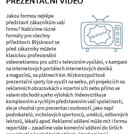
PREZENTAČNÍ VIDEO
Jakou formou nejlépe
představit zákazníkům vaší
firmu? Nabízíme různé
formáty pro všechny
příležitosti. Blýsknout se
před zákazníky můžete
klasickou profesionální
videoreklamou pro užití v televizním vysílání, v kampani
na internetových portálech internetových deníků
a magazínů, na plátnech kin. Nízkorozpočtové
prezentační spoty lze využít na webu, při projekcích na
reklamních obrazovkách v inzertní síti nebo přímo ve
vašem obchodě a jeho výlohách. Videovizitka je
komplexním a rychlým představením vaší společnosti,
ale je vhodná i pro prezentaci osobností, jako např.
podnikatelů, vrcholových sportovců, umělců, odborných
lektorů, lékařů apod. Reklamní sdělení může mít i formu
reportáže – zasadíme vaše komerční sdělení do širších