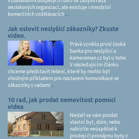
Vzděláváním dospělých i dětí se zabývá řada
neziskových organizací, ale existuje i množství
komerčních vzdělávacích
...
Jak oslovit neslyšící zákazníky? Zkuste
video.
Právě vznikla první česká
banka pro neslyšící a
kameraman.cz byl u toho.
V následujícím článku
chceme představit řešení, které by mohlo být
vhodným příkladem pro nastavení komunikace se
zákazníky s vadami
...
10 rad, jak prodat nemovitost pomocí
videa
Nedaří se vám prodat
vlastní byt, dům, nebo
nabízíte neúspěšně k
prodeji či pronájmu byty z