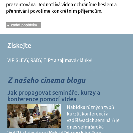
prezentována. Jednotlivá videa ochráníme heslem a
přehrávání povolíme konkrétním příjemcům.
Získejte
VIP SLEVY, RADY, TIPY a zajímavé články!
Z našeho cinema blogu
Jak propagovat semináře, kurzy a
konference pomocí videa
Nabídka různých typů
kurzů, konferencí a
vzdělávacích seminářů je
dnes velmi široká.