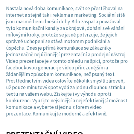
Nastala nová doba komunikace, svět se přestěhoval na
internet a stejně tak i reklama a marketing. Sociální sítě
jsou masmédiem dnešní doby. Kdo zaspal a považoval
tyto komunikační kanály za okrajové, dohání své váhání
mílovými kroky, protože se jasně potvrzuje, že jejich
správné uchopení se stává motorem podnikání a
úspěchu. Dnes je přímá komunikace se zákazníky
jednoznačně nejúčinnější prezentační a prodejní nástroj.
Video prezentace je v tomto ohledu na špici, protože pro
facebookovou generaci je video přirozenějším a
žádanějším způsobem komunikace, než psaný text.
Prostřednictvím videa oslovíte několik smyslů zároveň,
už pouze minutový spot vydá za jednu dlouhou stránku
textu na vašem webu. Získejte i vy výhodu oproti
konkurenci. Využijte nejsilnější a nejefektivnější možnost
komunikace a vyberte si jednu z forem video
prezentace. Komunikujte moderně a efektivně.