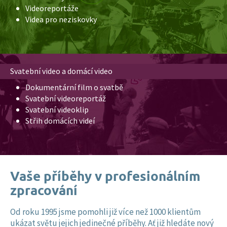
Videoreportáže
Videa pro neziskovky
Svatební video a domácí video
Dokumentární film o svatbě
Svatební videoreportáž
Svatební videoklip
Střih domácích videí
Vaše příběhy v profesionálním
zpracování
Od roku 1995 jsme pomohli již více než 1000 klientům
ukázat světu jejich jedinečné příběhy. Ať již hledáte nový