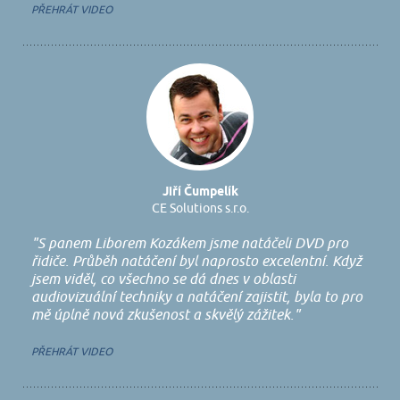
PŘEHRÁT VIDEO
Jiří Čumpelík
CE Solutions s.r.o.
"S panem Liborem Kozákem jsme natáčeli DVD pro
řidiče. Průběh natáčení byl naprosto excelentní. Když
jsem viděl, co všechno se dá dnes v oblasti
audiovizuální techniky a natáčení zajistit, byla to pro
mě úplně nová zkušenost a skvělý zážitek."
PŘEHRÁT VIDEO