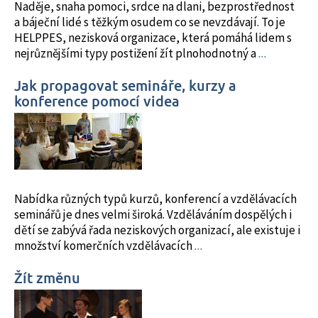
Naděje, snaha pomoci, srdce na dlani, bezprostřednost
a báječní lidé s těžkým osudem co se nevzdávají. To je
HELPPES, nezisková organizace, která pomáhá lidem s
nejrůznějšími typy postižení žít plnohodnotný a
...
Jak propagovat semináře, kurzy a
konference pomocí videa
Nabídka různých typů kurzů, konferencí a vzdělávacích
seminářů je dnes velmi široká. Vzděláváním dospělých i
dětí se zabývá řada neziskových organizací, ale existuje i
množství komerčních vzdělávacích
...
Žít změnu