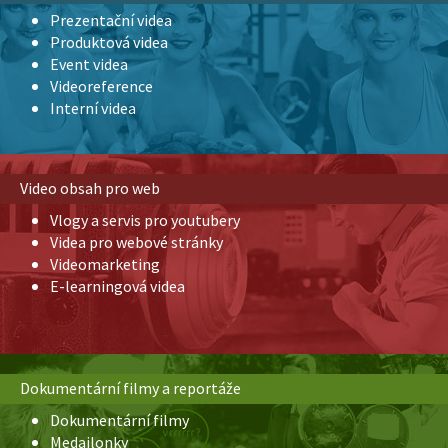
Prezentační videa
Produktová videa
Event videa
Videoreference
Interní videa
Video obsah pro web
Vlogy a servis pro youtubery
Videa pro webové stránky
Videomarketing
E-learningová videa
Dokumentární filmy a reportáže
Dokumentární filmy
Medailonky