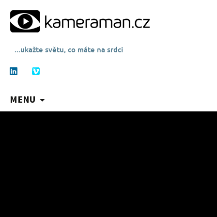
...ukažte světu, co máte na srdci
MENU
P
ř
e
j
í
t
k
o
b
s