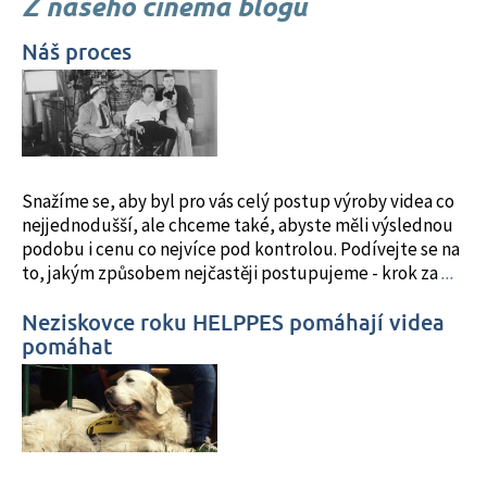
wypłatom, jasnym zasadom oraz braku ukrytych
Z našeho cinema blogu
experiencia de juego más segura.
warunków, które mogłyby zaskoczyć gracza po
zakończeniu gry.
Náš proces
Snažíme se, aby byl pro vás celý postup výroby videa co
nejjednodušší, ale chceme také, abyste měli výslednou
podobu i cenu co nejvíce pod kontrolou. Podívejte se na
to, jakým způsobem nejčastěji postupujeme - krok za
...
Neziskovce roku HELPPES pomáhají videa
pomáhat