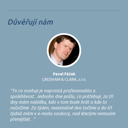
Důvěřují nám
Pavel Fáček
GRESHAM & CLARK, s.r.o.
"To co oceňuji je naprostá profesionalita a
spolehlivost. Jednoho dne pošlu, co potřebuji, za tři
dny mám nabídku, kdo v tom bude hrát a kde to
natočíme. Za týden, maximálně dva točíme a do tří
týdnů mám v e-mailu soubory, nad kterými nemusím
přemýšlet..."