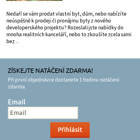
Nedaří se vám prodat vlastní byt, dům, nebo nabízíte
neúspěšně k prodeji či pronájmu byty z nového
developerského projektu? Rozeslali jste nabídky do
mnoha realitních kanceláří, nebo to zkoušíte zcela sami
bez
...
ZÍSKEJTE NATÁČENÍ ZDARMA!
Při první objednávce dostanete 1 hodinu natáčení
zdarma.
Email