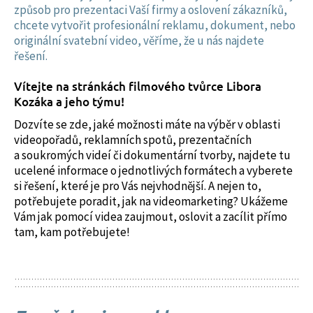
způsob pro prezentaci Vaší firmy a oslovení zákazníků,
chcete vytvořit profesionální reklamu, dokument, nebo
originální svatební video, věříme, že u nás najdete
řešení.
Vítejte na stránkách filmového tvůrce Libora
Kozáka a jeho týmu!
Dozvíte se zde, jaké možnosti máte na výběr v oblasti
videopořadů, reklamních spotů, prezentačních
a soukromých videí či dokumentární tvorby, najdete tu
ucelené informace o jednotlivých formátech a vyberete
si řešení, které je pro Vás nejvhodnější. A nejen to,
potřebujete poradit, jak na videomarketing? Ukážeme
Vám jak pomocí videa zaujmout, oslovit a zacílit přímo
tam, kam potřebujete!
google
cryptocurrency casinos
roulette online
Un
paysafecard casino online
es ideal para quienes
roulette for real money
Discover the best Cardano gambling options at
Zaufanie do platformy hazardowej buduje się poprzez
Plinko
Παιχνίδια Κουλοχέρηδων Big Bass
bing
desean jugar sin exponer datos financieros. Paysafecard
https://digicoincasinos.com/cryptocurrencies/cardano-
konsekwentne działania.
wypłacalne kasyna online
permite depósitos rápidos y controlados. Para los
ada/
.
zdobywają pozytywne opinie dzięki terminowym
jugadores chilenos, esta opción aporta comodidad y una