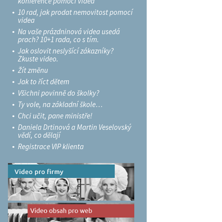
konference pomocí videa
10 rad, jak prodat nemovitost pomocí
videa
Na vaše prázdninová videa usedá
prach? 10+1 rada, co s tím.
Jak oslovit neslyšící zákazníky?
Zkuste video.
Žít změnu
Jak to říct dětem
Všichni povinně do školky?
Ty vole, na základní škole…
Chci učit, pane ministře!
Daniela Drtinová a Martin Veselovský
vědí, co dělají
Registrace VIP klienta