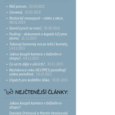
Náš proces
, 03.04.2021
Červená
, 20.03.2018
Roztocký masopust – video z akce
,
08.02.2018
David Lynch se vrací
, 05.09.2016
Puding – dokument o kapele Už jsme
doma
, 21.12.2015
Takovej barevnej vocas letící komety
,
14.12.2015
Jakou koupit kameru v běžném e-
shopu?
, 04.12.2015
Co se to děje v ulicích?
, 30.11.2015
Neziskovce roku HELPPES pomáhají
videa pomáhat
, 18.10.2015
Úspěch pro každého žáka
, 30.05.2015
NEJČTENĚJŠÍ ČLÁNKY:
Jakou koupit kameru v běžném e-
shopu?
Daniela Drtinová a Martin Veselovský