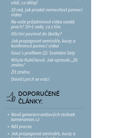
vědí, co dělají
10 rad, jak prodat nemovitost pomocí
videa
Na vaše prázdninová videa usedá
prach? 10+1 rada, co s tím.
Všichni povinně do školky?
Jak propagovat semináře, kurzy a
konference pomocí videa
Gauč s profíkem (2): Svatební šaty
Miluše Kubíčková: Jak opravdu „žít
změnu“
Žít změnu
David Lynch se vrací
DOPORUČENÉ
ČLÁNKY:
Nová generace webových stránek
kameraman.cz
Náš proces
Jak propagovat semináře, kurzy a