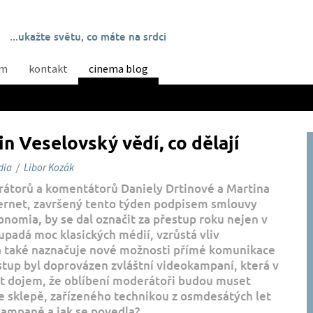
...ukažte světu, co máte na srdci
ám
kontakt
cinema blog
n Veselovský vědí, co dělají
dia
/
Libor Kozák
rátorů a komentátorů Daniely Drtinové a Martina
ternet, završený tento týden podpisem smlouvy
onomia, by se dal označit za přestup roku nejen v
upadá moc klasických médií, vzrůstá vliv
a také naznačuje nové možnosti přímé komunikace
stup byl doprovázen zvláštní videokampaní, která v
t dojem, že oblíbení moderátoři budou muset
ve sklepě, zařízeného technikou z osmdesátých let
kampaně a jak se povedla?