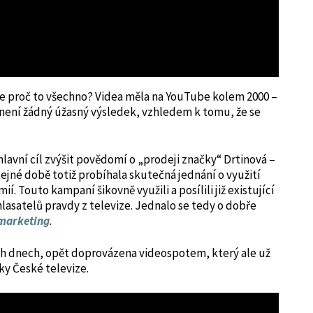
le proč to všechno? Videa měla na YouTube kolem 2000 –
o není žádný úžasný výsledek, vzhledem k tomu, že se
lavní cíl zvýšit povědomí o „prodeji značky“ Drtinová –
stejné době totiž probíhala skutečná jednání o využití
 Touto kampaní šikovně využili a posílili již existující
satelů pravdy z televize. Jednalo se tedy o dobře
 marketing
.
ch dnech, opět doprovázena videospotem, který ale už
ky České televize.