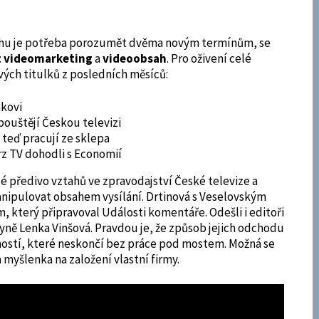
hu je potřeba porozumět dvěma novým termínům, se
:
videomarketing
a
videoobsah
. Pro oživení celé
ých titulků z posledních měsíců:
ákovi
pouštějí Českou televizi
 teď pracují ze sklepa
rz TV dohodli s Economií
é předivo vztahů ve zpravodajství České televize a
anipulovat obsahem vysílání. Drtinová s Veselovským
m, který připravoval Události komentáře. Odešli i editoři
ně Lenka Vinšová. Pravdou je, že způsob jejich odchodu
stí, které neskončí bez práce pod mostem. Možná se
myšlenka na založení vlastní firmy.