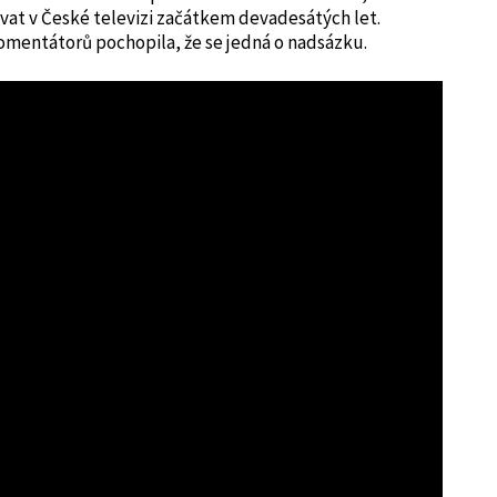
ovat v České televizi začátkem devadesátých let.
omentátorů pochopila, že se jedná o nadsázku.