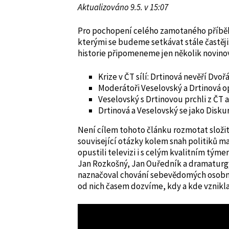
Aktualizováno 9.5. v 15:07
Pro pochopení celého zamotaného příbě
kterými se budeme setkávat stále častěji
historie připomeneme jen několik novinov
Krize v ČT sílí: Drtinová nevěří Dvoř
Moderátoři Veselovský a Drtinová o
Veselovský s Drtinovou prchli z ČT a
Drtinová a Veselovský se jako Disku
Není cílem tohoto článku rozmotat složit
související otázky kolem snah politiků m
opustili televizi i s celým kvalitním týme
Jan Rozkošný, Jan Ouředník a dramaturgy
naznačoval chování sebevědomých osobno
od nich časem dozvíme, kdy a kde vznikla 