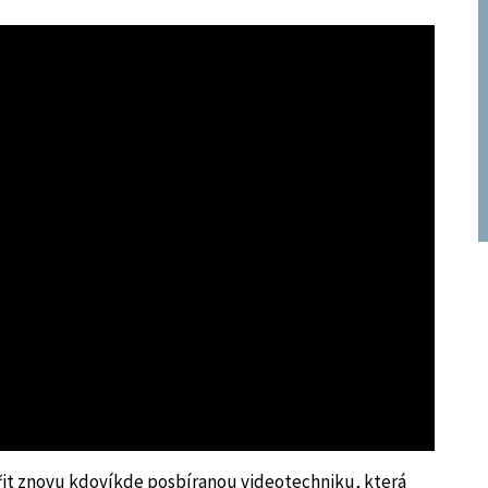
řit znovu kdovíkde posbíranou videotechniku, která