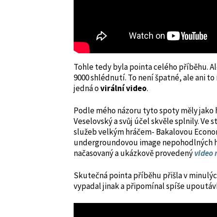
Tohle tedy byla pointa celého příběhu. A
9000 shlédnutí. To není špatné, ale ani t
jedná o
virální video
.
Podle mého názoru tyto spoty měly jako h
Veselovský a svůj účel skvěle splnily. Ve 
služeb velkým hráčem- Bakalovou Economií.
undergroundovou image nepohodlných hla
načasovaný a ukázkově provedený
video
Skutečná pointa příběhu přišla v minulý
vypadal jinak a připomínal spíše upoutáv