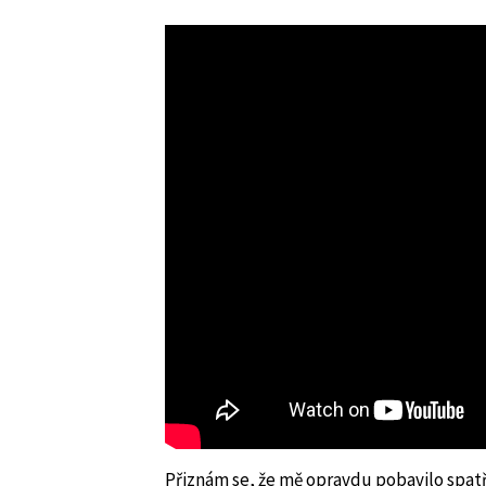
Přiznám se, že mě opravdu pobavilo spat