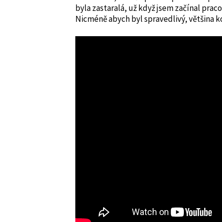
byla zastaralá, už když jsem začínal prac
Nicméně abych byl spravedlivý, většina k