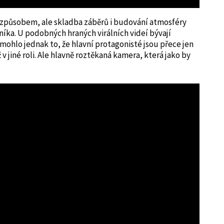
způsobem, ale skladba záběrů i budování atmosféry
níka. U podobných hraných virálních videí bývají
hlo jednak to, že hlavní protagonisté jsou přece jen
v jiné roli. Ale hlavně roztěkaná kamera, která jako by