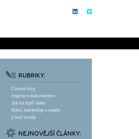
RUBRIKY:
Cinema blog
Inspirace dokumentem
Jak na lepší videa
Video, marketing a media
Z naší tvorby
NEJNOVĚJŠÍ ČLÁNKY: