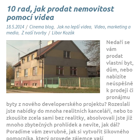
a
10 rad, jak prodat nemovitost
h
pomocí videa
u
w
18.5.2014
/
Cinema blog
,
Jak na lepší videa
,
Video, marketing a
e
media
,
Z naší tvorby
/
Libor Kozák
b
Nedaří se
u
vám
prodat
vlastní byt,
dům, nebo
nabízíte
neúspěšně
k prodeji či
pronájmu
byty z nového developerského projektu? Rozeslali
jste nabídky do mnoha realitních kanceláří, nebo to
zkoušíte zcela sami bez realitky, absolvovali jste již
mnoho zbytečných prohlídek a nevíte, jak dál?
Poradíme vám zevrubně, jak si vytvořit šikovného
pomocníka, který provede zájemce vaší