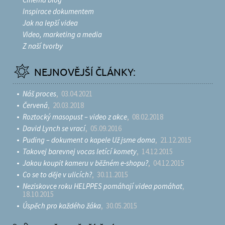
Inspirace dokumentem
Jak na lepší videa
Video, marketing a media
Z naší tvorby
NEJNOVĚJŠÍ ČLÁNKY:
Náš proces
, 03.04.2021
Červená
, 20.03.2018
Roztocký masopust – video z akce
, 08.02.2018
David Lynch se vrací
, 05.09.2016
Puding – dokument o kapele Už jsme doma
, 21.12.2015
Takovej barevnej vocas letící komety
, 14.12.2015
Jakou koupit kameru v běžném e-shopu?
, 04.12.2015
Co se to děje v ulicích?
, 30.11.2015
Neziskovce roku HELPPES pomáhají videa pomáhat
,
18.10.2015
Úspěch pro každého žáka
, 30.05.2015