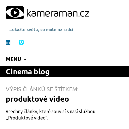
...ukažte světu, co máte na srdci
MENU
P
Cinema blog
ř
e
j
VÝPIS ČLÁNKŮ SE ŠTÍTKEM:
í
produktové video
t
k
Všechny články, které souvisí s naší službou
o
„Produktové video“.
b
s