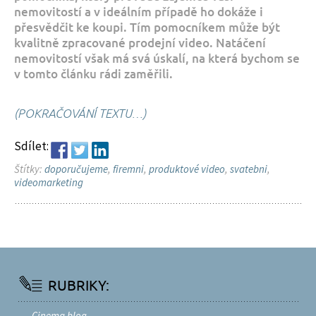
nemovitostí a v ideálním případě ho dokáže i
přesvědčit ke koupi. Tím pomocníkem může být
kvalitně zpracované prodejní video. Natáčení
nemovitostí však má svá úskalí, na která bychom se
v tomto článku rádi zaměřili.
(POKRAČOVÁNÍ TEXTU…)
Sdílet:
Štítky:
doporučujeme
,
firemni
,
produktové video
,
svatebni
,
videomarketing
RUBRIKY:
Cinema blog