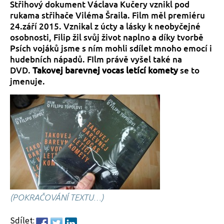
Střihový dokument Václava Kučery vznikl pod
rukama střihače Viléma Šraila. Film měl premiéru
24.září 2015. Vznikal z úcty a lásky k neobyčejné
osobnosti, Filip žil svůj život naplno a díky tvorbě
Psích vojáků jsme s ním mohli sdílet mnoho emocí i
hudebních nápadů. FIlm právě vyšel také na
DVD.
Takovej barevnej vocas letící komety
se to
jmenuje.
(POKRAČOVÁNÍ TEXTU…)
Sdílet: