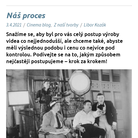
a
h
Náš proces
u
w
3.4.2021
/
Cinema blog
,
Z naší tvorby
/
Libor Kozák
e
Snažíme se, aby byl pro vás celý postup výroby
b
videa co nejjednodušší, ale chceme také, abyste
u
měli výslednou podobu i cenu co nejvíce pod
kontrolou. Podívejte se na to, jakým způsobem
nejčastěji postupujeme – krok za krokem!