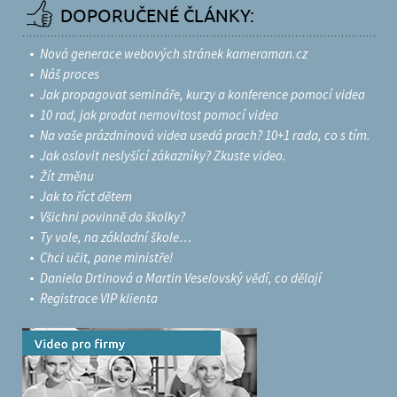
DOPORUČENÉ ČLÁNKY:
Nová generace webových stránek kameraman.cz
Náš proces
Jak propagovat semináře, kurzy a konference pomocí videa
10 rad, jak prodat nemovitost pomocí videa
Na vaše prázdninová videa usedá prach? 10+1 rada, co s tím.
Jak oslovit neslyšící zákazníky? Zkuste video.
Žít změnu
Jak to říct dětem
Všichni povinně do školky?
Ty vole, na základní škole…
Chci učit, pane ministře!
Daniela Drtinová a Martin Veselovský vědí, co dělají
Registrace VIP klienta