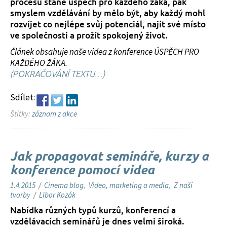
procesu stane úspěch pro každého žáka, pak
smyslem vzdělávání by mělo být, aby každý mohl
rozvíjet co nejlépe svůj potenciál, najít své místo
ve společnosti a prožít spokojený život.
Článek obsahuje naše videa z konference ÚSPĚCH PRO
KAŽDÉHO ŽÁKA.
(POKRAČOVÁNÍ TEXTU…)
Sdílet:
Štítky:
záznam z akce
Jak propagovat semináře, kurzy a
konference pomocí videa
1.4.2015
/
Cinema blog
,
Video, marketing a media
,
Z naší
tvorby
/
Libor Kozák
Nabídka různých typů kurzů, konferencí a
vzdělávacích seminářů je dnes velmi široká.