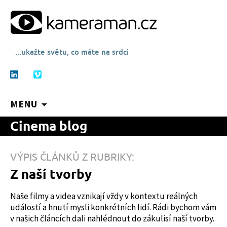
...ukažte světu, co máte na srdci
MENU
P
Cinema blog
ř
e
j
VÝPIS ČLÁNKŮ Z RUBRIKY:
í
Z naší tvorby
t
k
Naše filmy a videa vznikají vždy v kontextu reálných
o
událostí a hnutí mysli konkrétních lidí. Rádi bychom vám
b
v našich článcích dali nahlédnout do zákulisí naší tvorby.
s