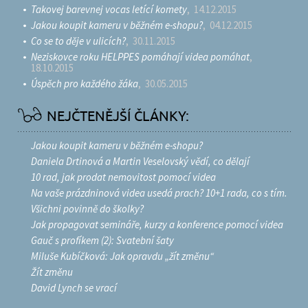
ě
Takovej barevnej vocas letící komety
, 14.12.2015
v
Jakou koupit kameru v běžném e-shopu?
, 04.12.2015
k
Co se to děje v ulicích?
, 30.11.2015
y
Neziskovce roku HELPPES pomáhají videa pomáhat
,
18.10.2015
Úspěch pro každého žáka
, 30.05.2015
NEJČTENĚJŠÍ ČLÁNKY:
Jakou koupit kameru v běžném e-shopu?
Daniela Drtinová a Martin Veselovský vědí, co dělají
10 rad, jak prodat nemovitost pomocí videa
Na vaše prázdninová videa usedá prach? 10+1 rada, co s tím.
Všichni povinně do školky?
Jak propagovat semináře, kurzy a konference pomocí videa
Gauč s profíkem (2): Svatební šaty
Miluše Kubíčková: Jak opravdu „žít změnu“
Žít změnu
David Lynch se vrací