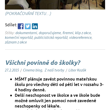
(POKRAČOVÁNÍ TEXTU…)
Sdílet:
Štítky:
dokumentarni
,
doporučujeme
,
firemni
,
klip z akce
,
komerční reportáž
,
publicistická reportáž
,
videoreference
,
záznam z akce
Všichni povinně do školky?
27.2.2015
/
Cinema blog
,
Z naší tvorby
/
Libor Kozák
MŠMT plánuje zavést povinnou mateřskou
školu pro všechny děti od pěti let v rozsahu 3-
4 hodiny denně.
Delší neschopnost ve školce a ve škole bude
možné omluvit jen pomocí nově zavedené
neschopenky od lékaře.