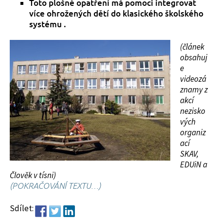
Toto plošné opatření má pomoci integrovat
více ohrožených dětí do klasického školského
systému .
(článek
obsahuj
e
videozá
znamy z
akcí
nezisko
vých
organiz
ací
SKAV,
EDUiN a
Člověk v tísni)
(POKRAČOVÁNÍ TEXTU…)
Sdílet: