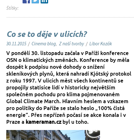
Štítky:
Co se to děje v ulicích?
30.11.2015
/
Cinema blog
,
Z naší tvorby
/
Libor Kozák
V pondělí 30. listopadu začala v Paříži konference
OSN o klimatických změnách. Konference by měla
dospět k podpisu nové dohody o snížení
skleníkových plynů, která nahradí Kjótský protokol
z roku 1997. V ulicích měst všech kontinentů se
propojily statisíce lidí v historicky největším
společném pochodu pro klima pojmenovaném
Global Climate March. Hlavním heslem a vzkazem
pro politiky do Paříže se stalo heslo „100% čistá
energie“. Přes nepřízeň počasí se akce konala i v
Praze a
kameraman.cz
byl u toho.