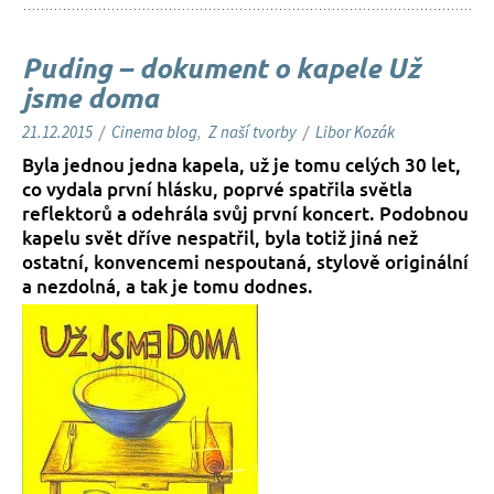
Puding – dokument o kapele Už
jsme doma
21.12.2015
/
Cinema blog
,
Z naší tvorby
/
Libor Kozák
Byla jednou jedna kapela, už je tomu celých 30 let,
co vydala první hlásku, poprvé spatřila světla
reflektorů a odehrála svůj první koncert. Podobnou
kapelu svět dříve nespatřil, byla totiž jiná než
ostatní, konvencemi nespoutaná, stylově originální
a nezdolná, a tak je tomu dodnes.