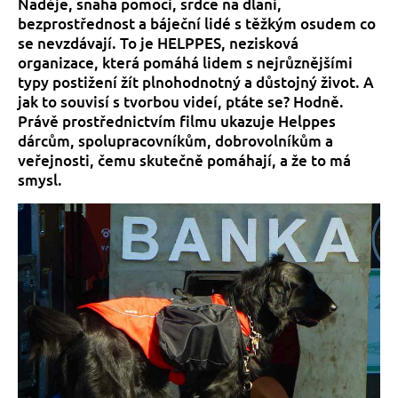
Naděje, snaha pomoci, srdce na dlani,
bezprostřednost a báječní lidé s těžkým osudem co
se nevzdávají. To je HELPPES, nezisková
organizace, která pomáhá lidem s nejrůznějšími
typy postižení žít plnohodnotný a důstojný život. A
jak to souvisí s tvorbou videí, ptáte se? Hodně.
Právě prostřednictvím filmu ukazuje Helppes
dárcům, spolupracovníkům, dobrovolníkům a
veřejnosti, čemu skutečně pomáhají, a že to má
smysl.