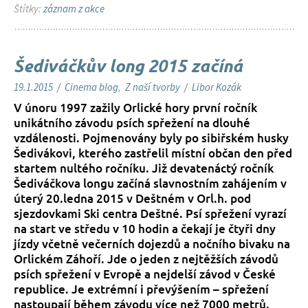
Štítky:
záznam z akce
Šediváčkův long 2015 začíná
19.1.2015
/
Cinema blog
,
Z naší tvorby
/
Libor Kozák
V únoru 1997 zažily Orlické hory první ročník
unikátního závodu psích spřežení na dlouhé
vzdálenosti. Pojmenovány byly po sibiřském husky
Šedivákovi, kterého zastřelil místní občan den před
startem nultého ročníku. Již devatenáctý ročník
Šediváčkova longu začíná slavnostním zahájením v
úterý 20.ledna 2015 v Deštném v Orl.h. pod
sjezdovkami Ski centra Deštné. Psí spřežení vyrazí
na start ve středu v 10 hodin a čekají je čtyři dny
jízdy včetně večerních dojezdů a nočního bivaku na
Orlickém Záhoří. Jde o jeden z nejtěžších závodů
psích spřežení v Evropě a nejdelší závod v České
republice. Je extrémní i převýšením – spřežení
nastoupají během závodu více než 7000 metrů.