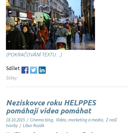
(POKRAČOVÁNÍ TEXTU…)
Sdílet:
Štítky:
Neziskovce roku HELPPES
pomáhají videa pomáhat
18.10.2015
/
Cinema blog
,
Video, marketing a media
,
Z naší
tvorby
/
Libor Kozák