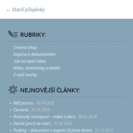
N
←
Starší příspěvky
a
v
i
RUBRIKY:
g
Cinema blog
a
Inspirace dokumentem
c
Jak na lepší videa
e
Video, marketing a media
p
Z naší tvorby
r
o
NEJNOVĚJŠÍ ČLÁNKY:
p
ř
Náš proces
, 03.04.2021
í
Červená
, 20.03.2018
Roztocký masopust – video z akce
, 08.02.2018
s
David Lynch se vrací
, 05.09.2016
p
Puding – dokument o kapele Už jsme doma
, 21.12.2015