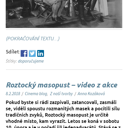
(POKRAČOVÁNÍ TEXTU…)
Sdílet:
Štítky:
doporučujeme
Roztocký masopust – video z akce
8.2.2018
/
Cinema blog
,
Z naší tvorby
/
Anna Kozáková
Pokud byste si rádi zazpívali, zatancovali, zasmáli
se, viděli spoustu rozmanitých masek a pocítili sílu
tradičních zvyků, Roztocký masopust je určitě
vhodné místo, kam vyrazit. Letos se koná v sobotu
10. února a je v pořadí již jedenadvacátý. Stává se z