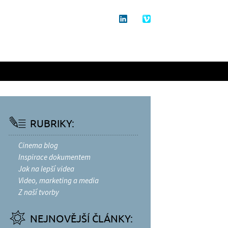
RUBRIKY:
Cinema blog
Inspirace dokumentem
Jak na lepší videa
Video, marketing a media
Z naší tvorby
NEJNOVĚJŠÍ ČLÁNKY: