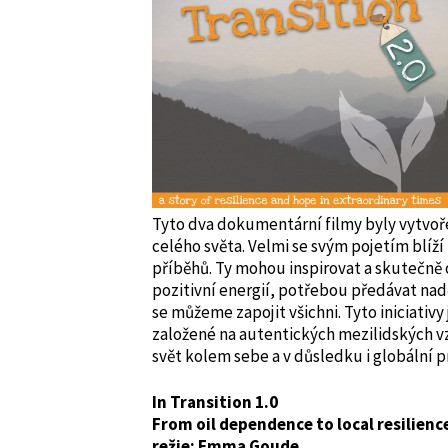
Tyto dva dokumentární filmy byly vytvoř
celého světa. Velmi se svým pojetím blíž
příběhů. Ty mohou inspirovat a skutečně o
pozitivní energií, potřebou předávat naděj
se můžeme zapojit všichni. Tyto iniciativy
založené na autentických mezilidských vz
svět kolem sebe a v důsledku i globální 
In Transition 1.0
From oil dependence to local resilienc
režie: Emma Goude