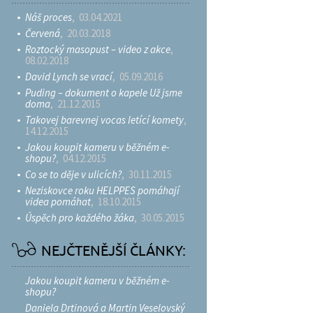
Náš proces
, 03.04.2021
Červená
, 20.03.2018
Roztocký masopust – video z akce
,
08.02.2018
David Lynch se vrací
, 05.09.2016
Puding – dokument o kapele Už jsme
doma
, 21.12.2015
Takovej barevnej vocas letící komety
,
14.12.2015
Jakou koupit kameru v běžném e-
shopu?
, 04.12.2015
Co se to děje v ulicích?
, 30.11.2015
Neziskovce roku HELPPES pomáhají
videa pomáhat
, 18.10.2015
Úspěch pro každého žáka
, 30.05.2015
NEJČTENĚJŠÍ ČLÁNKY:
Jakou koupit kameru v běžném e-
shopu?
Daniela Drtinová a Martin Veselovský