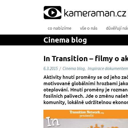
P
co nabízíme
vše o nás
důvěřují n
ř
e
Cinema blog
j
í
t
In Transition – filmy o 
k
o
6.3.2015
/
Cinema blog
,
Inspirace dokumente
b
Aktivity hnutí proměny se od jeho zač
s
motivované globálními hrozbami jako j
a
oteplování. Hnutí proměny je rozmani
h
fosilních palivech. Jde o změnu naše
u
komunity, lokálně udržitelnou ekonom
w
e
b
u