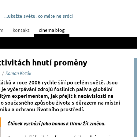
...ukažte světu, co máte na srdci
ám
kontakt
cinema blog
aktivitách hnutí proměny
m
/
Roman Kozák
átků v roce 2006 rychle šíří po celém světě. Jsou
e vyčerpávání zdrojů fosilních paliv a globální
tým experimentem, jak přejít k nezávislosti na
ho současného způsobu života s důrazem na místní
iku a ochranu životního prostředí.
Článek vychází jako bonus k filmu Žít změnu.