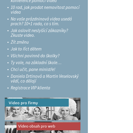
konference pomocí videa
10 rad, jak prodat nemovitost pomocí
videa
Na vaše prázdninová videa usedá
prach? 10+1 rada, co s tím.
Jak oslovit neslyšící zákazníky?
Zkuste video.
Žít změnu
Jak to říct dětem
Všichni povinně do školky?
Ty vole, na základní škole…
Chci učit, pane ministře!
Daniela Drtinová a Martin Veselovský
vědí, co dělají
Registrace VIP klienta