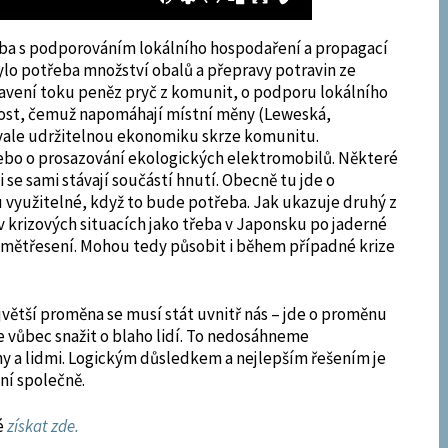
eba s podporováním lokálního hospodaření a propagací
ylo potřeba množství obalů a přepravy potravin ze
tavení toku peněz pryč z komunit, o podporu lokálního
čnost, čemuž napomáhají místní měny (Leweská,
trvale udržitelnou ekonomiku skrze komunitu.
 nebo o prosazování ekologických elektromobilů. Některé
 se sami stávají součástí hnutí. Obecně tu jde o
 využitelné, když to bude potřeba. Jak ukazuje druhý z
 krizových situacích jako třeba v Japonsku po jaderné
mětřesení. Mohou tedy působit i během případné krize
ejvětší proměna se musí stát uvnitř nás – jde o proměnu
e vůbec snažit o blaho lidí. To nedosáhneme
hy a lidmi. Logickým důsledkem a nejlepším řešením je
ní společně.
é
získat zde.