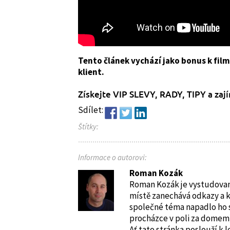
Tento článek vychází jako bonus k fil
klient.
Získejte VIP SLEVY, RADY, TIPY a zaj
Sdílet:
Štítky:
Informace o autorovi:
Roman Kozák
Roman Kozák je vystudovaný
místě zanechává odkazy a 
společné téma napadlo ho 
procházce v poli za dome
Ať tato stránka poslouží k