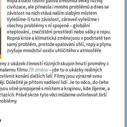
Ropa a další fosilní paliva umožnila velký rozvoj
civilizace, ale přinesla i mnoho problémů a dnes se
závislost na nich stává naším slabým místem.
Vyřešíme-li tuto závislost, zároveň vyřešíme i
všechny problémy s ní spojené – globální
oteplování, znečištění prostředí nebo války o ropu.
Ropná krize a klimatická změna jsou v podstatě ten
samý problém, protože spalování uhlí, ropy a plynu
zvyšuje množství oxidu uhličitého v atmosféře.
eny z ukázek činností různých skupin hnutí proměny z
í našemu filmu
Žít změnu
– jde tu o ukázky reálných
vlivnit konání dalších lidí. Filmy jsou výrazné svou
i. Důležité je přitom nadšení lidí. Je to něco, do čeho
 jsou silně propojené s místem a krajinou, kde žijeme, a
tazích. Právě skrze tyto věci můžeme ovlivňovat širší
problémy.
e