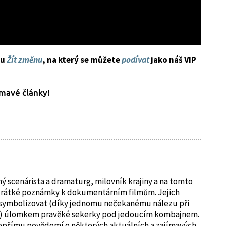
mu
Žít změnu
, na který se můžete
podívat
jako náš VIP
ímavé články!
 scenárista a dramaturg, milovník krajiny a na tomto
krátké poznámky k dokumentárním filmům. Jejich
symbolizovat (díky jednomu nečekanému nálezu při
m) úlomkem pravěké sekerky pod jedoucím kombajnem.
 lepšímu povědomí o některých aktuálních a zajímavých