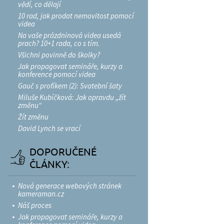
vědí, co dělají
10 rad, jak prodat nemovitost pomocí
videa
Na vaše prázdninová videa usedá
prach? 10+1 rada, co s tím.
Všichni povinně do školky?
Jak propagovat semináře, kurzy a
konference pomocí videa
Gauč s profíkem (2): Svatební šaty
Miluše Kubíčková: Jak opravdu „žít
změnu“
Žít změnu
David Lynch se vrací
DOPORUČENÉ
ČLÁNKY:
Nová generace webových stránek
kameraman.cz
Náš proces
Jak propagovat semináře, kurzy a