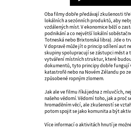
Oba filmy dobře předávají zkušenosti tř
lokálních a sezónních produktů, aby neb
vzdálených míst. V ekonomice běží o zas
podnikání a co největší lokální soběsta
Totneská nebo Brixtonská libra). Jde o 
V dopravě může jít o princip sdílení aut
skupiny spolupracují se zástupci měst a ti
vytváření místních struktur, které budou
dokumentů, tyto principy dobře fungují v
katastrofě nebo na Novém Zélandu po ze
způsobené ropným zlomem.
Jak ale ve filmu říká jedna z mluvčích, n
našeho vědomí. Vědomí toho, jak a proč s
hromaděním věcí, ale zkušeností se vzta
potom spojit se jako komunita a být aktiv
Více informací o aktivitách hnutí je možn