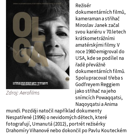
a
Režisér
h
dokumentárních filmů,
u
kameraman a střihač
w
Miroslav Janek začal
e
svou kariéru v 70.letech
b
krátkometrážními
u
amatérskými filmy. V
roce 1980 emigroval do
USA, kde se podílel na
řadě převážně
dokumentárních filmů.
Spolupracoval třeba s
Godfreyem Reggiem
jako střihač na jeho
Zdroj: Aerofilms
snímcích Powaqqatsi,
Naqoyqatsi a Anima
mundi. Později natočil například dokumenty
Nespatřené (1996) o nevidomých dětech, které
fotografují, Umanutá (2012), portrét režisérky
Drahomíry Vihanové nebo dokončil po Pavlu Kouteckém