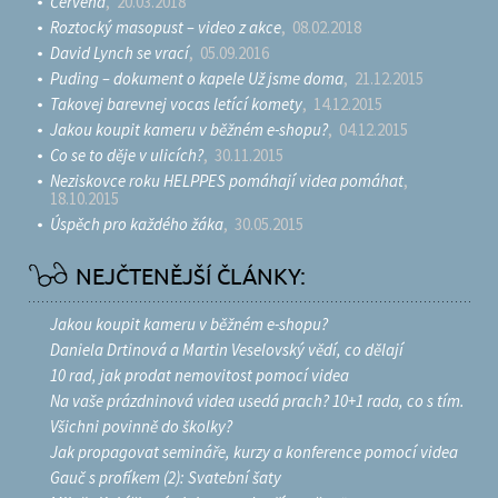
Červená
, 20.03.2018
Roztocký masopust – video z akce
, 08.02.2018
David Lynch se vrací
, 05.09.2016
Puding – dokument o kapele Už jsme doma
, 21.12.2015
Takovej barevnej vocas letící komety
, 14.12.2015
Jakou koupit kameru v běžném e-shopu?
, 04.12.2015
Co se to děje v ulicích?
, 30.11.2015
Neziskovce roku HELPPES pomáhají videa pomáhat
,
18.10.2015
Úspěch pro každého žáka
, 30.05.2015
NEJČTENĚJŠÍ ČLÁNKY:
Jakou koupit kameru v běžném e-shopu?
Daniela Drtinová a Martin Veselovský vědí, co dělají
10 rad, jak prodat nemovitost pomocí videa
Na vaše prázdninová videa usedá prach? 10+1 rada, co s tím.
Všichni povinně do školky?
Jak propagovat semináře, kurzy a konference pomocí videa
Gauč s profíkem (2): Svatební šaty