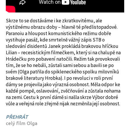
Skrze to se dostáváme i ke zkratkovitému, ale
výstižnému obrazu doby – hlavně té předlistopadové.
Paranoiu a hloupost komunistického režimu dobře
vystihuje pasáž, kde smrtelně vážný zápis STB o
sledování disidentů Janek prokládá brakovou hříčkou
Lilian – recesistickým filmečkem, který si na chalupě na
Hrádečku pro pobavení natočili. Režim tak provokovali
tím, že se ho nebáli, zůstali sami sebou a bavili se po
svém (Olga patřila do spikleneckého spolku milovníků
brakové literatury Hrobka). I po revoluci v roli první
dámy se projevila jako výrazná osobnost. Měla odpor ke
každé pompě, oslavování, zvěčňování a zůstala nohama
na zemi. Cestu k první dámě si našla skrze Výbor dobré
vůle a veřejná role zřejmě nijak nezměnila její osobnost.
PŘEHRÁT
celý film Olga