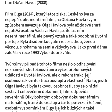
film Občan Havel (2008).
Film Olga (2014), který letos získal Českého lva za
nejlepší dokumentární film, na Občana Havla svým
způsobem navazuje. Olga Havlová byla až do své smrti
nejbližší osobou Václava Havla, sdílela s ním
nesentimentální, ale pevný vztah a také podobné životní
postoje. Byla disidentkou, ale i recesistkou, ženou
věcnou, s nohama na zemi a vždycky svá. Jako první dáma
založila v roce 1990 Výbor dobré vůle.
Tvůrcům v případě tohoto filmu nešlo o odhalování
neznámých skutečností ani o výčet přelomových
událostí v životě Havlové, ale o rekonstrukci její
osobnosti skrze ilustraci postojů a vlastností. Na to, jestli
Olga Havlová byla takovou osobností, aby se o ní dal
sestavit celovečerní dokument, film odpovídá
suverénně. Díky bohatým dobovým dokumentárním
materiálům, které dokreslují a často potvrzují řečené,
osobním vzpomínkám Olgy i jejích blízkých a také