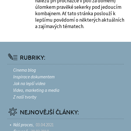
nálezu při procházce v poli za domem)
úlomkem pravěké sekerky pod jedoucím
kombajnem. Ať tato stránka poslouží k
lepšímu povědomí o některých aktuálních
a zajímavých tématech.
RUBRIKY:
Cinema blog
Inspirace dokumentem
Jak na lepší videa
Video, marketing a media
Z naší tvorby
NEJNOVĚJŠÍ ČLÁNKY:
Náš proces
, 03.04.2021