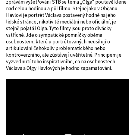
zprávám vyšetřování STB se téma „Olga“ poutavě klene
nad celou hodinou a půl filmu. Stejně jako v Občanu
Havlovi je portrét Václava postavený hodně na jeho
lidské stránce, nikoliv té mediální nebo oficiální, je
stejně pojatá i Olga. Tyto filmy jsou proto divácky
vstřícné. Jde o sympatické pomníčky oběma
osobnostem, které u portrétovaných neusilují o
artikulování čehokoliv problematického nebo
kontroverzního, ale zůstávají uvěřitelné. Principem je
vyzvednutí toho inspirativního, co na osobnostech
Václava a Olgy Havlových je hodno zapamatování.