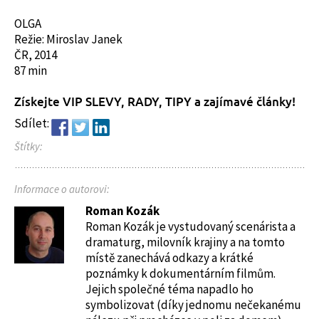
OLGA
Režie: Miroslav Janek
ČR, 2014
87 min
Získejte VIP SLEVY, RADY, TIPY a zajímavé články!
Sdílet:
Štítky:
Informace o autorovi:
Roman Kozák
Roman Kozák je vystudovaný scenárista a
dramaturg, milovník krajiny a na tomto
místě zanechává odkazy a krátké
poznámky k dokumentárním filmům.
Jejich společné téma napadlo ho
symbolizovat (díky jednomu nečekanému