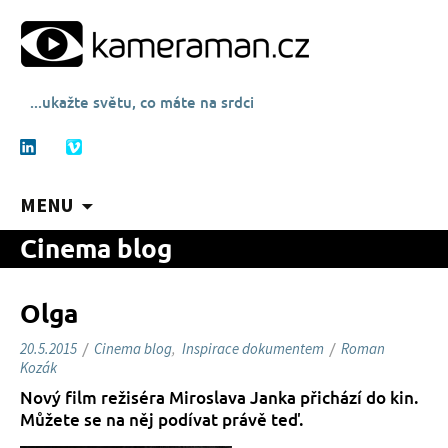
...ukažte světu, co máte na srdci
MENU
P
Cinema blog
ř
e
j
Olga
í
20.5.2015
/
Cinema blog
,
Inspirace dokumentem
/
Roman
t
Kozák
k
o
Nový film režiséra Miroslava Janka přichází do kin.
b
Můžete se na něj podívat právě teď.
s