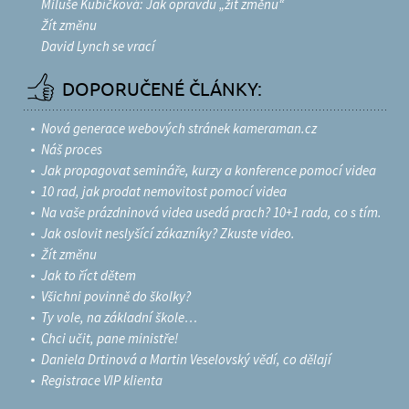
Miluše Kubíčková: Jak opravdu „žít změnu“
Žít změnu
David Lynch se vrací
DOPORUČENÉ ČLÁNKY:
Nová generace webových stránek kameraman.cz
Náš proces
Jak propagovat semináře, kurzy a konference pomocí videa
10 rad, jak prodat nemovitost pomocí videa
Na vaše prázdninová videa usedá prach? 10+1 rada, co s tím.
Jak oslovit neslyšící zákazníky? Zkuste video.
Žít změnu
Jak to říct dětem
Všichni povinně do školky?
Ty vole, na základní škole…
Chci učit, pane ministře!
Daniela Drtinová a Martin Veselovský vědí, co dělají
Registrace VIP klienta