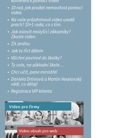
konference pomocí videa
10 rad, jak prodat nemovitost pomocí
videa
Na vaše prázdninová videa usedá
prach? 10+1 rada, co s tím.
Jak oslovit neslyšící zákazníky?
Zkuste video.
Žít změnu
Jak to říct dětem
Všichni povinně do školky?
Ty vole, na základní škole…
Chci učit, pane ministře!
Daniela Drtinová a Martin Veselovský
vědí, co dělají
Registrace VIP klienta