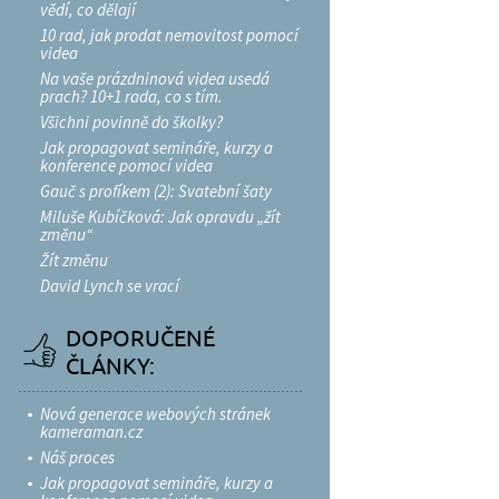
vědí, co dělají
10 rad, jak prodat nemovitost pomocí
videa
Na vaše prázdninová videa usedá
prach? 10+1 rada, co s tím.
Všichni povinně do školky?
Jak propagovat semináře, kurzy a
konference pomocí videa
Gauč s profíkem (2): Svatební šaty
Miluše Kubíčková: Jak opravdu „žít
změnu“
Žít změnu
David Lynch se vrací
DOPORUČENÉ
ČLÁNKY:
Nová generace webových stránek
kameraman.cz
Náš proces
Jak propagovat semináře, kurzy a