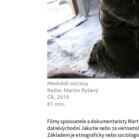
Medvědí ostrovy
Režie: Martin Ryšavý
ČR, 2010
61 min.
Filmy spisovatele a dokumentaristy Marti
dalněvýchodní Jakutie nebo za vietnams
Základem je etnograficky nebo sociologic