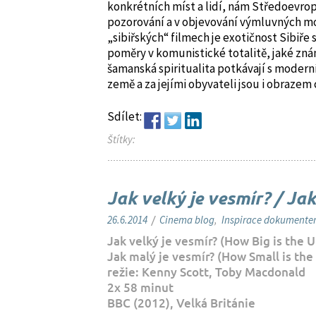
konkrétních míst a lidí, nám Středoevro
pozorování a v objevování výmluvných mot
„sibiřských“ filmech je exotičnost Sibiř
poměry v komunistické totalitě, jaké zná
šamanská spiritualita potkávají s moder
země a za jejími obyvateli jsou i obraze
Sdílet:
Štítky:
Jak velký je vesmír? / Ja
26.6.2014
/
Cinema blog
,
Inspirace dokument
Jak velký je vesmír? (How Big is the 
Jak malý je vesmír? (How Small is the
režie: Kenny Scott, Toby Macdonald
2x 58 minut
BBC (2012), Velká Británie