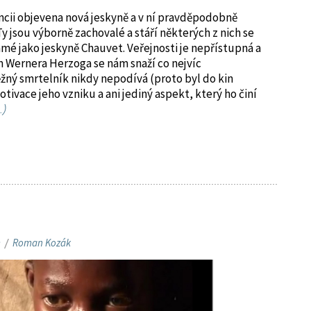
rancii objevena nová jeskyně a v ní pravděpodobně
y jsou výborně zachovalé a stáří některých z nich se
námé jako jeskyně Chauvet. Veřejnosti je nepřístupná a
lm Wernera Herzoga se nám snaží co nejvíc
ný smrtelník nikdy nepodívá (proto byl do kin
otivace jeho vzniku a ani jediný aspekt, který ho činí
)
m
/
Roman Kozák