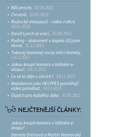
Náš proces
, 03.04.2021
Červená
, 20.03.2018
Roztocký masopust – video z akce
,
08.02.2018
David Lynch se vrací
, 05.09.2016
Puding – dokument o kapele Už jsme
doma
, 21.12.2015
Takovej barevnej vocas letící komety
,
14.12.2015
Jakou koupit kameru v běžném e-
shopu?
, 04.12.2015
Co se to děje v ulicích?
, 30.11.2015
Neziskovce roku HELPPES pomáhají
videa pomáhat
, 18.10.2015
Úspěch pro každého žáka
, 30.05.2015
NEJČTENĚJŠÍ ČLÁNKY:
Jakou koupit kameru v běžném e-
shopu?
Daniela Drtinová a Martin Veselovský