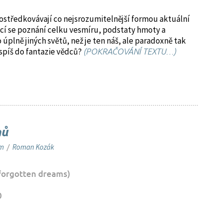
středkovávají co nejsrozumitelnější formou aktuální
jící se poznání celku vesmíru, podstaty hmoty a
plně jiných světů, než je ten náš, ale paradoxně tak
spíš do fantazie vědců?
(POKRAČOVÁNÍ TEXTU…)
nů
em
/
Roman Kozák
forgotten dreams)
0