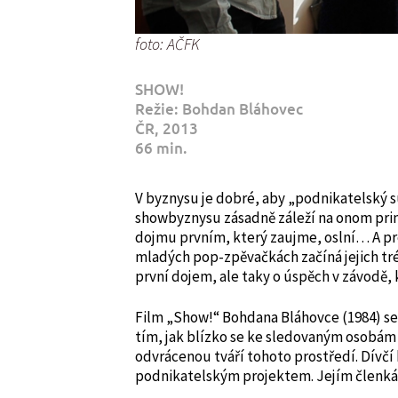
foto: AČFK
SHOW!
Režie: Bohdan Bláhovec
ČR, 2013
66 min.
V byznysu je dobré, aby „podnikatelský sub
showbyznysu zásadně záleží na onom pri
dojmu prvním, který zaujme, oslní… A p
mladých pop-zpěvačkách začíná jejich tr
první dojem, ale taky o úspěch v závodě,
Film „Show!“ Bohdana Bláhovce (1984) se
tím, jak blízko se ke sledovaným osobám
odvrácenou tváří tohoto prostředí. Dívčí 
podnikatelským projektem. Jejím členkám