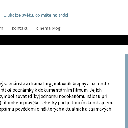
...ukažte světu, co máte na srdci
ám
kontakt
cinema blog
 scenárista a dramaturg, milovník krajiny a na tomto
krátké poznámky k dokumentárním filmům. Jejich
symbolizovat (díky jednomu nečekanému nálezu při
m) úlomkem pravěké sekerky pod jedoucím kombajnem.
 lepšímu povědomí o některých aktuálních a zajímavých