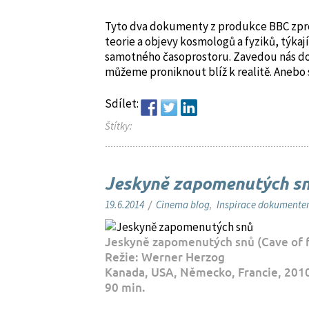
Tyto dva dokumenty z produkce BBC zpro
teorie a objevy kosmologů a fyziků, týka
samotného časoprostoru. Zavedou nás do ú
můžeme proniknout blíž k realitě. Anebo 
Sdílet:
Štítky:
Jeskyně zapomenutých s
19.6.2014
/
Cinema blog
,
Inspirace dokument
Jeskyně zapomenutých snů (Cave of 
Režie: Werner Herzog
Kanada, USA, Německo, Francie, 201
90 min.