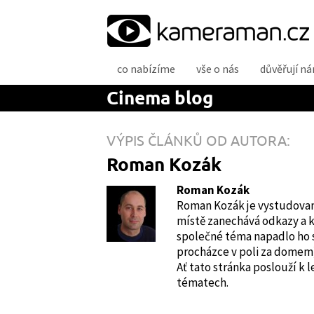
P
co nabízíme
vše o nás
důvěřují n
ř
e
Cinema blog
j
í
t
VÝPIS ČLÁNKŮ OD AUTORA:
k
Roman Kozák
o
b
Roman Kozák
s
Roman Kozák je vystudovaný
a
místě zanechává odkazy a 
h
společné téma napadlo ho 
u
procházce v poli za dome
w
Ať tato stránka poslouží k
e
tématech.
b
u