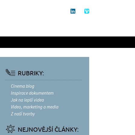
RUBRIKY:
Cinema blog
Inspirace dokumentem
Jak na lepší videa
Video, marketing a media
Z naší tvorby
NEJNOVĚJŠÍ ČLÁNKY: