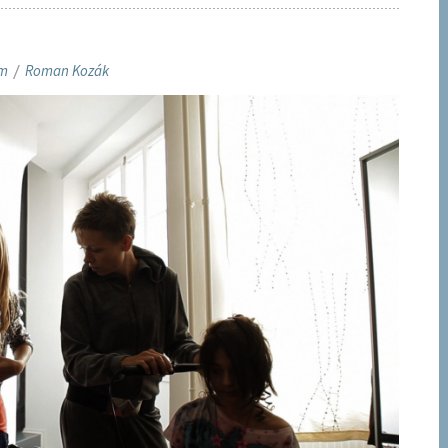
em
/
Roman Kozák