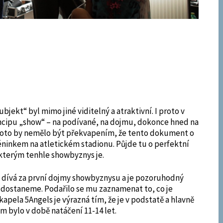
jekt“ byl mimo jiné viditelný a atraktivní. I proto v
ncipu „show“ – na podívané, na dojmu, dokonce hned na
roto by nemělo být překvapením, že tento dokument o
éninkem na atletickém stadionu. Půjde tu o perfektní
 kterým tenhle showbyznys je.
 dívá za první dojmy showbyznysu a je pozoruhodný
 dostaneme. Podařilo se mu zaznamenat to, co je
kapela 5Angels je výrazná tím, že je v podstatě a hlavně
 bylo v době natáčení 11-14 let.