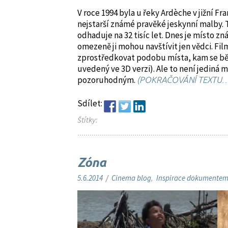
V roce 1994 byla u řeky Ardèche v jižní F
nejstarší známé pravěké jeskynní malby. T
odhaduje na 32 tisíc let. Dnes je místo z
omezeně ji mohou navštívit jen vědci. Fi
zprostředkovat podobu místa, kam se běž
uvedený ve 3D verzi). Ale to není jediná m
pozoruhodným.
(POKRAČOVÁNÍ TEXTU…
Sdílet:
Štítky:
Zóna
5.6.2014
/
Cinema blog
,
Inspirace dokumente