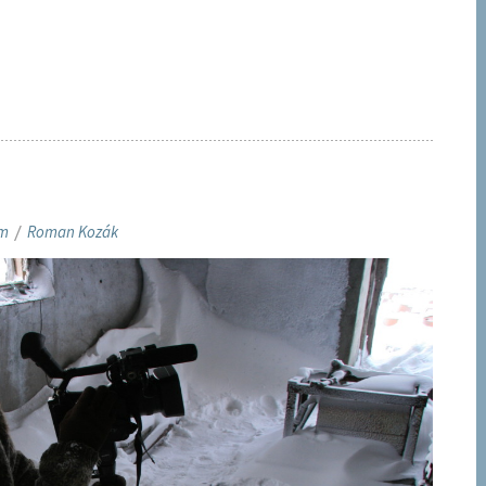
em
/
Roman Kozák