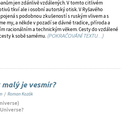
panům jen zdánlivě vzdálených. V tomto citlivém
ivů tkví ale i osobní autorský otisk. V Ryšavého
e spojená s podobnou zkušeností s ruským vlivem a s
me my, a někde v pozadí se dávné tradice, příroda a
ním racionálním a technickým věkem. Cesty do vzdálené
m cesty k sobě samému.
(POKRAČOVÁNÍ TEXTU…)
k malý je vesmír?
em
/
Roman Kozák
Universe)
 Universe?